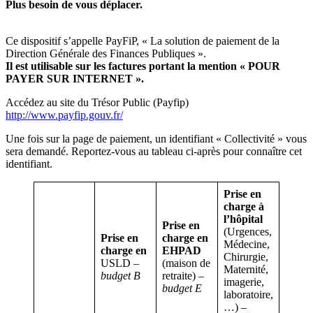
Plus besoin de vous déplacer.
Ce dispositif s’appelle PayFiP, « La solution de paiement de la
Direction Générale des Finances Publiques ».
Il est utilisable sur les factures portant la mention « POUR
PAYER SUR INTERNET ».
Accédez au site du Trésor Public (Payfip)
http://www.payfip.gouv.fr/
Une fois sur la page de paiement, un identifiant « Collectivité » vous
sera demandé. Reportez-vous au tableau ci-après pour connaître cet
identifiant.
Prise en
charge à
l’hôpital
Prise en
(Urgences,
Prise en
charge en
Médecine,
charge en
EHPAD
Chirurgie,
USLD –
(maison de
Maternité,
budget B
retraite) –
imagerie,
budget E
laboratoire,
…) –