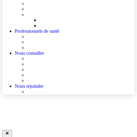
Mes documents d’information
Je paie mes factures
Faire entendre ma voix
Mes droits
Votre avis compte !
Professionnels de santé
Ressources pour les Professionnels de Santé de Ville
Accès à un avis spécialisé (réservé aux médecins)
Les podcasts Ville-Hôpital
Nous connaître
Les Hôpitaux Publics de l’Artois
Le Centre Hospitalier d’Hénin-Beaumont
Actualités
Agenda
Qualité et sécurité des soins
Nous rejoindre
Nous rejoindre