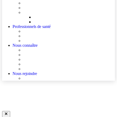
Mes documents d’information
Je paie mes factures
Faire entendre ma voix
Mes droits
Votre avis compte !
Professionnels de santé
Ressources pour les Professionnels de Santé de Ville
Accès à un avis spécialisé (réservé aux médecins)
Les podcasts Ville-Hôpital
Nous connaître
Les Hôpitaux Publics de l’Artois
Le Centre Hospitalier d’Hénin-Beaumont
Actualités
Agenda
Qualité et sécurité des soins
Nous rejoindre
Nous rejoindre