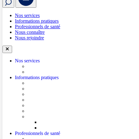
Nos services
Informations pratiques
Professionnels de santé
Nous connaître
Nous rejoindre
Nos services
Trouver un médecin
Trouver un service
Informations pratiques
Accéder à l’hôpital
Se repérer dans l’hôpital
Je prépare mon hospitalisation
Je prépare ma consultation
Mes documents d’information
Je paie mes factures
Faire entendre ma voix
Mes droits
Votre avis compte !
Professionnels de santé
Ressources pour les Professionnels de Santé de Ville