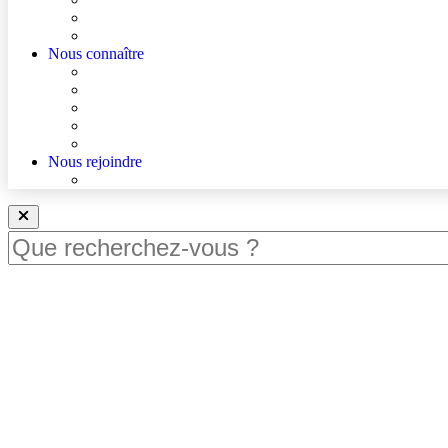
Accès à un avis spécialisé (réservé aux médecins)
Les podcasts Ville-Hôpital
Nous connaître
Les Hôpitaux Publics de l’Artois
Le Centre Hospitalier d’Hénin-Beaumont
Actualités
Agenda
Qualité et sécurité des soins
Nous rejoindre
Nous rejoindre