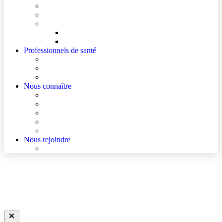
Mes documents d’information
Je paie mes factures
Faire entendre ma voix
Mes droits
Votre avis compte !
Professionnels de santé
Ressources pour les Professionnels de Santé de Ville
Accès à un avis spécialisé (réservé aux médecins)
Les podcasts Ville-Hôpital
Nous connaître
Les Hôpitaux Publics de l’Artois
Le Centre Hospitalier d’Hénin-Beaumont
Actualités
Agenda
Qualité et sécurité des soins
Nous rejoindre
Nous rejoindre