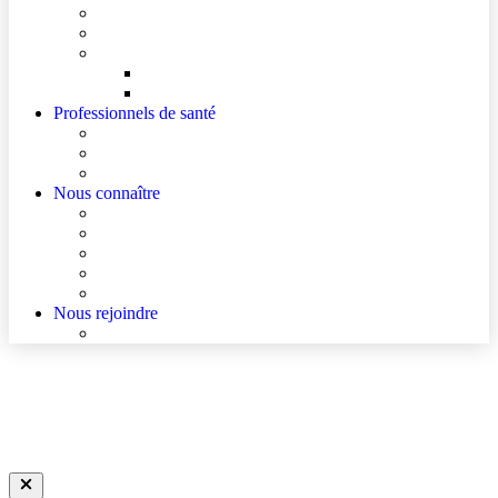
Mes documents d’information
Je paie mes factures
Faire entendre ma voix
Mes droits
Votre avis compte !
Professionnels de santé
Ressources pour les Professionnels de Santé de Ville
Accès à un avis spécialisé (réservé aux médecins)
Les podcasts Ville-Hôpital
Nous connaître
Les Hôpitaux Publics de l’Artois
Le Centre Hospitalier d’Hénin-Beaumont
Actualités
Agenda
Qualité et sécurité des soins
Nous rejoindre
Nous rejoindre