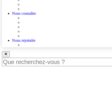
Accès à un avis spécialisé (réservé aux médecins)
Les podcasts Ville-Hôpital
Nous connaître
Les Hôpitaux Publics de l’Artois
Le Centre Hospitalier d’Hénin-Beaumont
Actualités
Agenda
Qualité et sécurité des soins
Nous rejoindre
Nous rejoindre