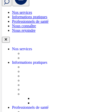
Nos services
Informations pratiques
Professionnels de santé
Nous connaître
Nous rejoindre
Nos services
Trouver un médecin
Trouver un service
Informations pratiques
Accéder à l’hôpital
Se repérer dans l’hôpital
Je prépare mon hospitalisation
Je prépare ma consultation
Mes documents d’information
Je paie mes factures
Faire entendre ma voix
Mes droits
Votre avis compte !
Professionnels de santé
Ressources pour les Professionnels de Santé de Ville