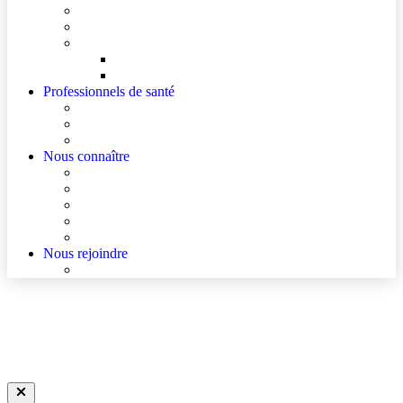
Mes documents d’information
Je paie mes factures
Faire entendre ma voix
Mes droits
Votre avis compte !
Professionnels de santé
Ressources pour les Professionnels de Santé de Ville
Accès à un avis spécialisé (réservé aux médecins)
Les podcasts Ville-Hôpital
Nous connaître
Les Hôpitaux Publics de l’Artois
Le Centre Hospitalier d’Hénin-Beaumont
Actualités
Agenda
Qualité et sécurité des soins
Nous rejoindre
Nous rejoindre